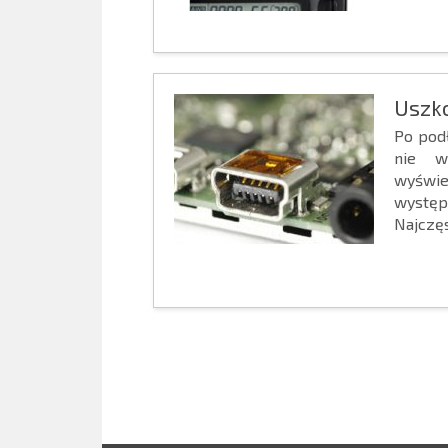
Uszk
Po pod
nie w
wyświe
wystę
Najczęs