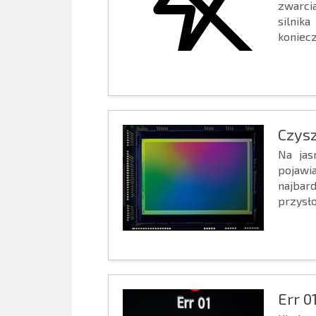
zwarci
silnik
konieczn
Czys
Na jas
pojawi
najbar
przysło
Err 0