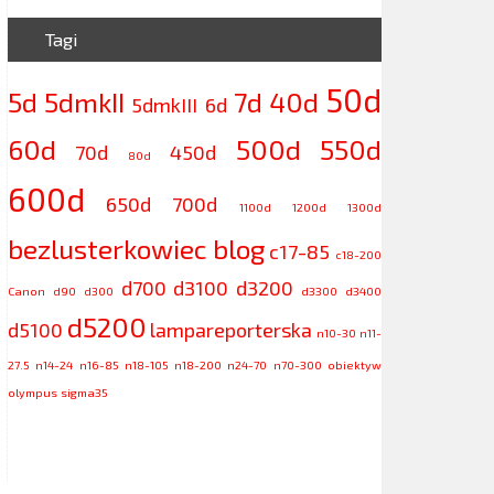
Tagi
50d
5d
5dmkII
7d
40d
5dmkIII
6d
60d
500d
550d
70d
450d
80d
600d
650d
700d
1100d
1200d
1300d
bezlusterkowiec
blog
c17-85
c18-200
d700
d3100
d3200
Canon
d90
d300
d3300
d3400
d5200
d5100
lampareporterska
n10-30
n11-
27.5
n14-24
n16-85
n18-105
n18-200
n24-70
n70-300
obiektyw
olympus
sigma35