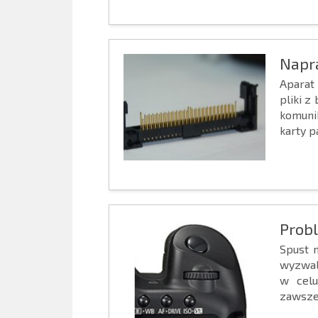
Napr
Aparat
pliki z
komuni
karty p
Prob
Spust 
wyzwal
w celu
zawsze 