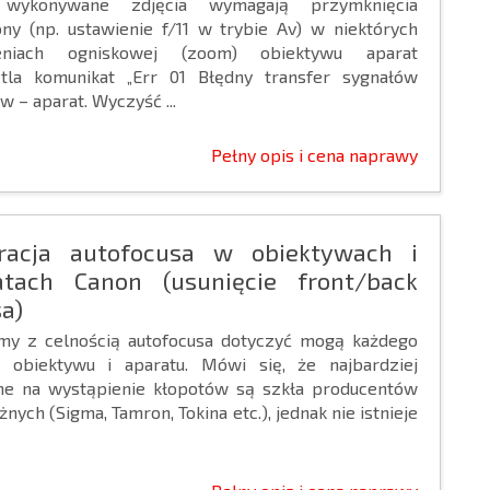
 wykonywane zdjęcia wymagają przymknięcia
ony (np. ustawienie f/11 w trybie Av) w niektórych
ieniach ogniskowej (zoom) obiektywu aparat
tla komunikat „Err 01 Błędny transfer sygnałów
w – aparat. Wyczyść ...
Pełny opis i cena naprawy
bracja autofocusa w obiektywach i
atach Canon (usunięcie front/back
a)
my z celnością autofocusa dotyczyć mogą każdego
u obiektywu i aparatu. Mówi się, że najbardziej
ne na wystąpienie kłopotów są szkła producentów
żnych (Sigma, Tamron, Tokina etc.), jednak nie istnieje