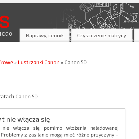
s
NEGO
Naprawy, cennik
Czyszczenie matrycy
yfrowe
»
Lustrzanki Canon
» Canon 5D
ratach Canon 5D
t nie włącza się
 nie włącza się pomimo włożenia naładowanej
. Problemy z zasilanie mogą mieć różne przyczyny –