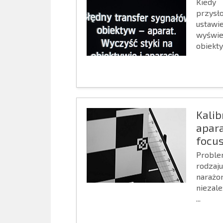
Kiedy
przysł
ustaw
wyświe
obiekty
Kali
apar
focus
Proble
rodzaj
narażo
niezale
...