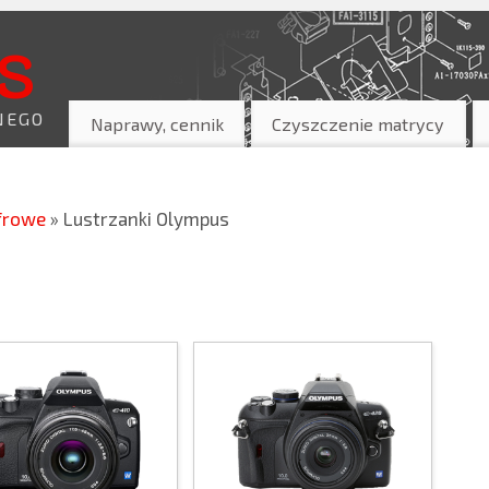
s
NEGO
Naprawy, cennik
Czyszczenie matrycy
yfrowe
» Lustrzanki Olympus