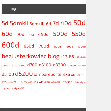
Tagi
50d
5d
5dmkII
7d
40d
5dmkIII
6d
60d
500d
550d
70d
450d
80d
600d
650d
700d
1100d
1200d
1300d
bezlusterkowiec
blog
c17-85
c18-200
d700
d3100
d3200
Canon
d90
d300
d3300
d3400
d5200
d5100
lampareporterska
n10-30
n11-
27.5
n14-24
n16-85
n18-105
n18-200
n24-70
n70-300
obiektyw
olympus
sigma35