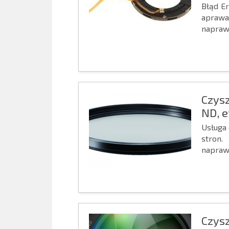
Błąd Er
aprawa
napraw
Czys
ND, 
Usługa
stron.
napraw
Czys