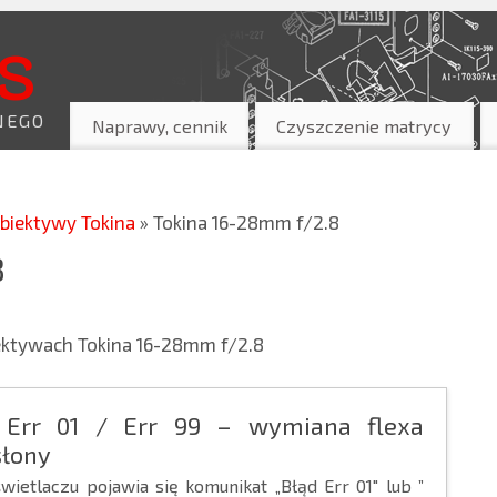
s
NEGO
Naprawy, cennik
Czyszczenie matrycy
biektywy Tokina
» Tokina 16-28mm f/2.8
8
iektywach Tokina 16-28mm f/2.8
 Err 01 / Err 99 – wymiana flexa
słony
ietlaczu pojawia się komunikat „Błąd Err 01″ lub ”