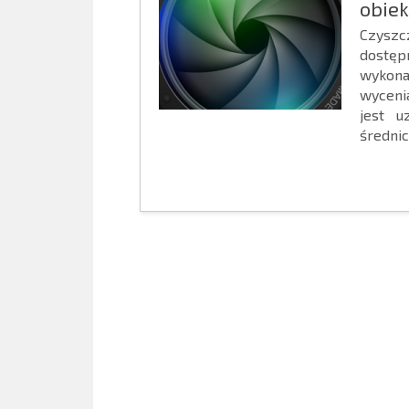
obie
Czyszc
dostęp
wykona
wycenia
jest u
średnicy