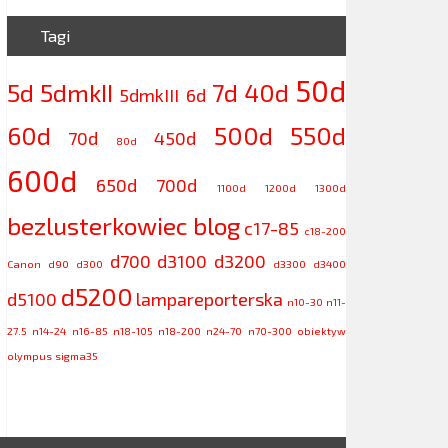
Tagi
50d
5d
5dmkII
7d
40d
5dmkIII
6d
60d
500d
550d
70d
450d
80d
600d
650d
700d
1100d
1200d
1300d
bezlusterkowiec
blog
c17-85
c18-200
d700
d3100
d3200
Canon
d90
d300
d3300
d3400
d5200
d5100
lampareporterska
n10-30
n11-
27.5
n14-24
n16-85
n18-105
n18-200
n24-70
n70-300
obiektyw
olympus
sigma35