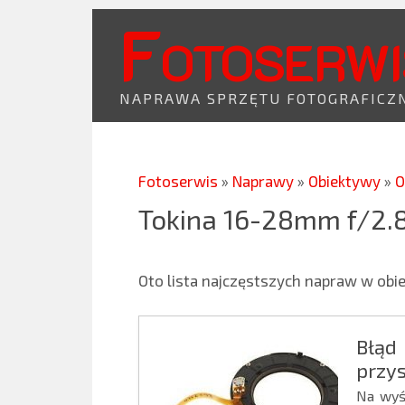
Fotoserwi
NAPRAWA SPRZĘTU FOTOGRAFICZ
Fotoserwis
»
Naprawy
»
Obiektywy
»
O
Tokina 16-28mm f/2.
Oto lista najczęstszych napraw w ob
Błąd
przy
Na wyśw